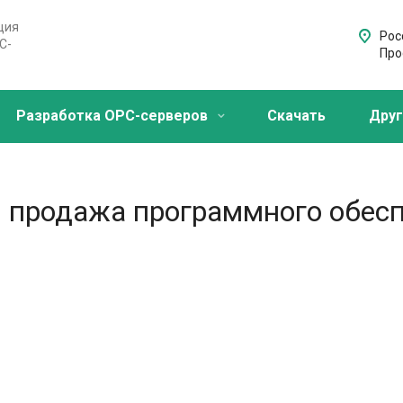
ция
Росс
C-
Про
Разработка OPC-серверов
Скачать
Друг
и продажа программного обесп