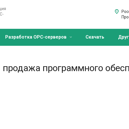
ция
Росс
C-
Про
Разработка OPC-серверов
Скачать
Друг
и продажа программного обесп